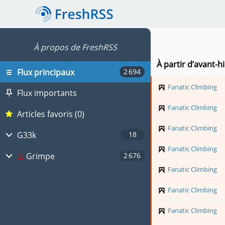
À propos de FreshRSS
À partir d’avant-h
Flux principaux
Fanatic Climbing
Flux importants
Fanatic Climbing
Articles favoris (0)
Fanatic Climbing
G33k
Fanatic Climbing
FreshRSS.org
Grimpe
Fanatic Climbing
PluXml.org
Adrenaline-Escalade.com
Fanatic Climbing
Alpine Mag
Fanatic Climbing
ClimbingAway, les sites d'escalade falaises et blocs du monde entier