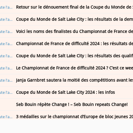
Retour sur le dénouement final de la Coupe du Monde de Sa
 escalade
Coupe du Monde de Salt Lake City : les résultats de la dem
 escalade
Voici les noms des finalistes du Championnat de France de 
 escalade
Championnat de France de difficulté 2024 : les résultats de
 escalade
Coupe du Monde de Salt Lake City : les résultats des qualif
 escalade
Le Championnat de France de difficulté 2024 ? C’est ce wee
 escalade
Janja Garnbret sautera la moitié des compétitions avant l
 escalade
Coupe du Monde de Salt Lake City 2024 : les infos
 escalade
Seb Bouin répète Change ! – Seb Bouin repeats Change!
3 médailles sur le championnat d’Europe de bloc jeunes 2
 escalade
Rumeur : Shawn Raboutou a-t-il enchaîné deux 9A bloc san
 escalade