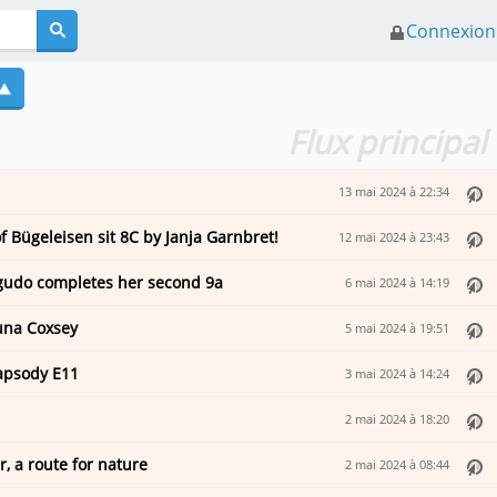
Connexion
Flux principal
13 mai 2024 à 22:34
f Bügeleisen sit 8C by Janja Garnbret!
12 mai 2024 à 23:43
gudo completes her second 9a
6 mai 2024 à 14:19
una Coxsey
5 mai 2024 à 19:51
apsody E11
3 mai 2024 à 14:24
2 mai 2024 à 18:20
, a route for nature
2 mai 2024 à 08:44