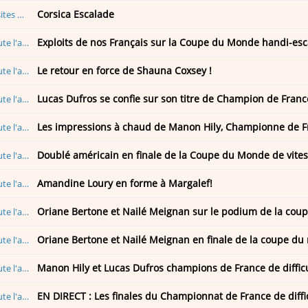
Corsica Escalade
 monde entier
Exploits de nos Français sur la Coupe du Monde handi-esca
 escalade
Le retour en force de Shauna Coxsey !
 escalade
Lucas Dufros se confie sur son titre de Champion de France
 escalade
Les impressions à chaud de Manon Hily, Championne de Fr
 escalade
Doublé américain en finale de la Coupe du Monde de vitess
 escalade
Amandine Loury en forme à Margalef!
 escalade
Oriane Bertone et Nailé Meignan sur le podium de la coup
 escalade
Oriane Bertone et Nailé Meignan en finale de la coupe du 
 escalade
Manon Hily et Lucas Dufros champions de France de diffic
 escalade
EN DIRECT : Les finales du Championnat de France de diffi
 escalade