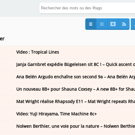
ier
Video : Tropical Lines
Janja Garnbret expédie Bügeleisen sit 8C ! – Quick ascent o
Ana Belén Argudo enchaîne son second 9a – Ana Belén Ar
Un nouveau 8B+ pour Shauna Coxsey – A new 8B+ for Sha
Mat Wright réalise Rhapsody E11 – Mat Wright repeats Rh
Video: Yuji Hirayama, Time Machine 8c+
Nolwen Berthier, une voie pour la nature – Nolwen Berthier